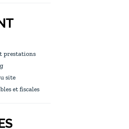
NT
t prestations
ng
u site
es et fiscales
ES