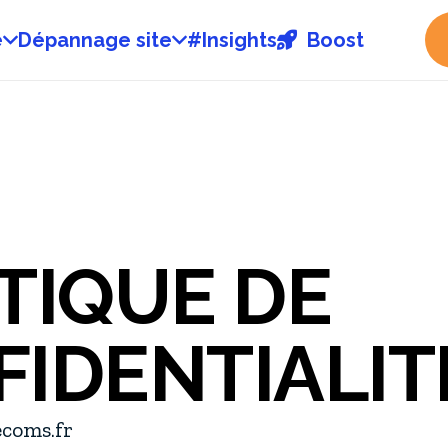
e
Dépannage site
#Insights
Boost
TIQUE DE
IDENTIALIT
coms.fr