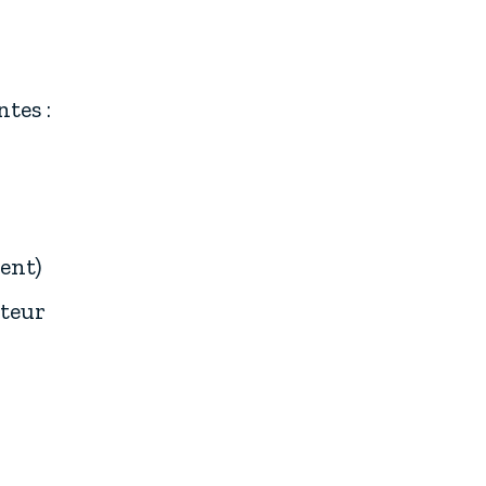
tes :
ent)
ateur