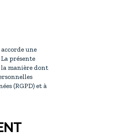
 accorde une
 La présente
r la manière dont
ersonnelles
ées (RGPD) et à
ENT