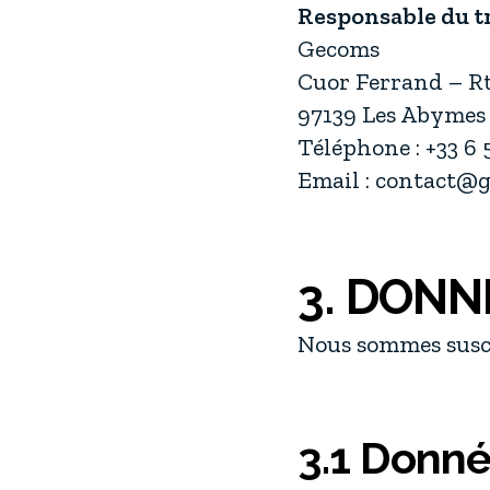
Responsable du t
Gecoms
Cuor Ferrand – R
97139 Les Abymes
Téléphone : +33 6 
Email : contact@g
3. DONN
Nous sommes susce
3.1 Donné