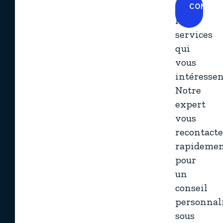
et
CONTAC
NOU
les
services
qui
vous
intéressen
Notre
expert
vous
recontact
rapideme
pour
un
conseil
personnal
sous